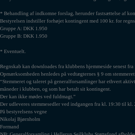
* Behandling af indkomne forslag, herunder fastsættelse af kon
Bestyrelsen indstiller forhøjet kontingent med 100 kr. for regns
Gruppe A: DKK 1.950
Gruppe B: DKK 1.950
* Eventuelt.
Regnskab kan downloades fra klubbens hjemmeside senest fra 
Opmærksomheden henledes på vedtægternes § 9 om stemmeret 
“Stemmeret og taleret på generalforsamlinger har ethvert akt
måneder i klubben, og som har betalt sit kontingent.
Der kan ikke mødes ved fuldmagt.”
Der udleveres stemmesedler ved indgangen fra kl. 19:30 til kl. 
På bestyrelsens vegne
Nikolaj Bjørnholm
Formand
NB: Generalforsamling i Hellerup Sejlklubs Støttefond afholdes