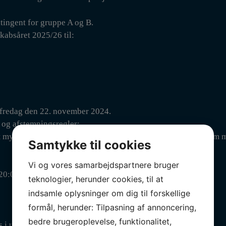
tingent for gruppe A og B.
kabsåret 2025/26 til:
fredag den 22. november 2024.
og afstemningsregler:
ivt myndigt medlem af gruppe A, B og D, som har været medlem 
Samtykke til cookies
Vi og vores samarbejdspartnere bruger
20:00.
teknologier, herunder cookies, til at
indsamle oplysninger om dig til forskellige
formål, herunder: Tilpasning af annoncering,
bedre brugeroplevelse, funktionalitet,
 i undervisningslokalet i Sydfløjen, samme dag kl. 19:15.