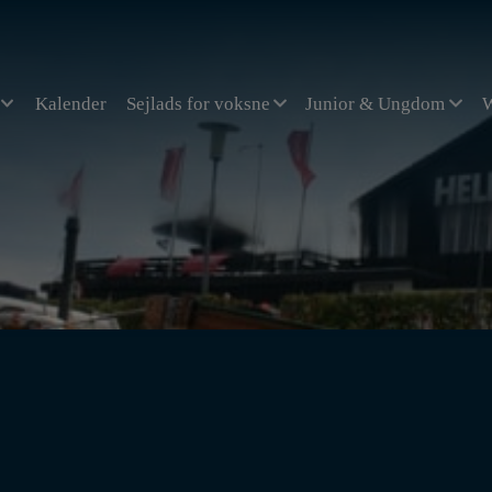
Kalender
Sejlads for voksne
Junior & Ungdom
W