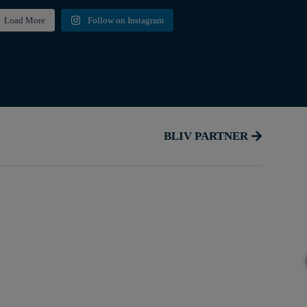
Load More
Follow on Instagram
BLIV PARTNER
ent medlemsrabat på
lbriller | Gratis synstest
ling af øjets tryk.