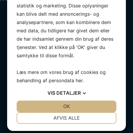
statistik og marketing. Disse oplysninger
kan blive delt med annoncerings- og
analysepartnere, som kan kombinere dem
med data, du tidligere har givet dem eller
de har indsamlet gennem din brug af deres
tjenester. Ved at klikke på 'OK' giver du
samtykke til disse formål.
Læs mere om vores brug af cookies og
behandling af persondata
her
.
VIS
DETALJER
JA
NEJ
OK
JA
NEJ
NØDVENDIGE
PRÆFERENCER
AFVIS ALLE
JA
NEJ
JA
NEJ