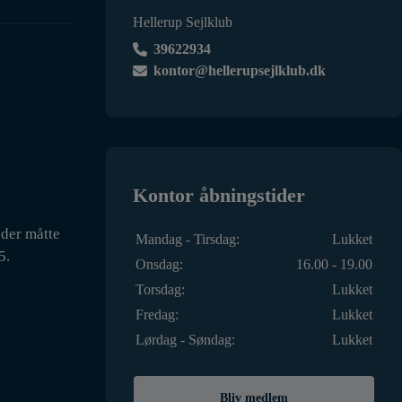
Hellerup Sejlklub
39622934
kontor@hellerupsejlklub.dk
Kontor åbningstider
 der måtte
Mandag - Tirsdag:
Lukket
5.
Onsdag:
16.00 - 19.00
Torsdag:
Lukket
Fredag:
Lukket
Lørdag - Søndag:
Lukket
Bliv medlem