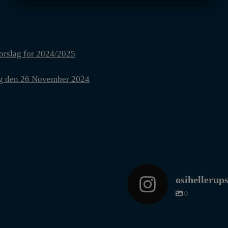
MARKETING
STATISTIK
orslag for 2024/2025
dag den 26 November 2024
osihellerup
0
#Lindhardtsen #1945 #