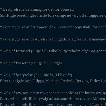
* Bestyrelsens beretning for det forløbne år.
Skriftlige beretninger fra de forskellige udvalg offentliggøre
* Forelæggelse af årsrapport (inkl. revideret regnskab) for det 
* Forelæggelse af bestyrelsens budgetforslag for det kommende
* Valg af formand (i lige år)- Nikolaj Bjørnholm afgår og genops
* Valg af kasserer (i ulige år) – udgår.
* Valg af bestyrelse (3 i ulige år, 3 i lige år).
Efter tur afgår Ann Filippa Madsen, Frederik Berg og Ditlev Leth
* Valg af revisor, intern revisor samt suppleant for intern reviso
Bestyrelsen indstiller nyvalg af statsautoriseret revisor Morten
Bestyrelsen indstiller som interne revisorer genvalg af Jørgen