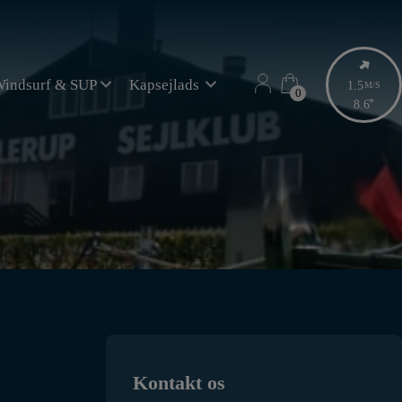
indsurf & SUP
Kapsejlads
1.5
M/S
0
0
8.6
Kontakt os