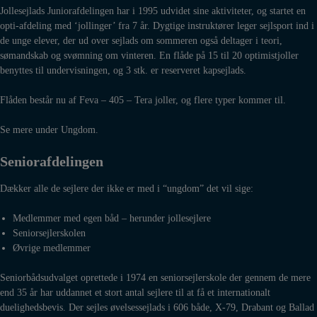
Jollesejlads Juniorafdelingen har i 1995 udvidet sine aktiviteter, og startet en
opti-afdeling med ‘jollinger’ fra 7 år. Dygtige instruktører leger sejlsport ind i
de unge elever, der ud over sejlads om sommeren også deltager i teori,
sømandskab og svømning om vinteren. En flåde på 15 til 20 optimistjoller
benyttes til undervisningen, og 3 stk. er reserveret kapsejlads.
Flåden består nu af Feva – 405 – Tera joller, og flere typer kommer til.
Se mere under Ungdom.
Seniorafdelingen
Dækker alle de sejlere der ikke er med i “ungdom” det vil sige:
Medlemmer med egen båd – herunder jollesejlere
Seniorsejlerskolen
Øvrige medlemmer
Seniorbådsudvalget oprettede i 1974 en seniorsejlerskole der gennem de mere
end 35 år har uddannet et stort antal sejlere til at få et internationalt
duelighedsbevis. Der sejles øvelsessejlads i 606 både, X-79, Drabant og Ballad