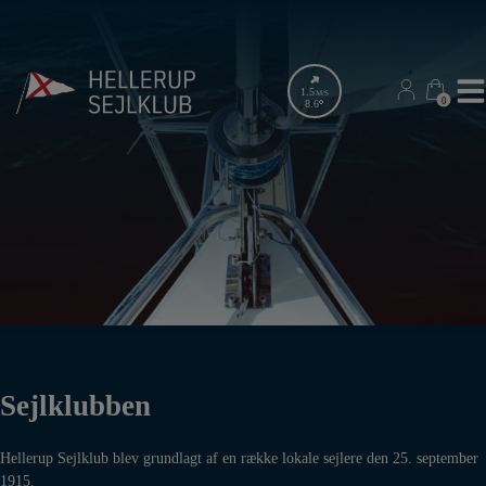
Hop
til
indholdet
1.5
M/S
0
0
8.6
Sejlklubben
Hellerup Sejlklub blev grundlagt af en række lokale sejlere den 25. september
1915.