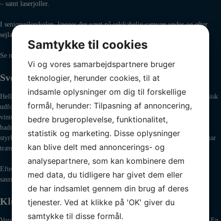
– samt laserjoller.
I seniorsejlerskolen lægges der vægt på selskabelig samvær under og efter
sejladserne og på de mange dag- weekend- og ferieture.
Samtykke til cookies
Se mere under Voksne.
Vi og vores samarbejdspartnere bruger
Svømning, badminton, m.v.
teknologier, herunder cookies, til at
indsamle oplysninger om dig til forskellige
Hellerup Sejlklubs medlemmer har mange aktiviteter når der er tale om fysisk
formål, herunder: Tilpasning af annoncering,
udfoldelse. En aften om ugen er der svømning i Kildeskovshallen i
vinterhalvåret. Individuelt kan medlemmer af Hellerup Sejlklub spille
bedre brugeroplevelse, funktionalitet,
badminton, og volleyball i den opvarmede hal. Det er også muligt at
statistik og marketing. Disse oplysninger
styrketræne i vores vægttræningsrum, der udover almindelig vægttræning har
kan blive delt med annoncerings- og
træningsmaskiner til et totalt sekvensprogram.
analysepartnere, som kan kombinere dem
Efter sportsudfoldelserne på vandet eller på land, er der mulighed for bad,
med data, du tidligere har givet dem eller
sauna, og omklædning.
de har indsamlet gennem din brug af deres
Klubrestaurant
tjenester. Ved at klikke på 'OK' giver du
samtykke til disse formål.
Vore klublokaler har en god restaurant med Øresundskystens bedste udsigt. En