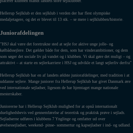
placerer klubben blandt landets store sejlklubber.
Hellerup Sejlklub er den sejlklub i verden der har flest olympiske
medaljetagere, og det er blevet til 13 stk. – se mere i sejlklubben/historie.
Juniorafdelingen
”HSJ skal være det foretrukne sted at sejle for aktive unge jolle- og
kølbådssejlere. Det gælder både for dem, som har vinderambitioner, og dem
som søger det sociale liv på vandet og i klubben. Vi skal gøre det muligt – og
attraktivt – at starte en sejlerkarriere i HSJ og udvikle et langt sejlerliv derfra”
Hellerup Sejlklub har en af landets ældste juniorafdelinger, med tradition i at
uddanne sejlere. Mange juniorer fra Hellerup Sejlklub har givet Danmark ære
ved internationale sejladser, ligesom de har hjemtaget mange nationale
mesterskaber.
Juniorerne har i Hellerup Sejlklub mulighed for at opnå internationalt
duelighedsbevis ved gennemførelse af teoretisk og praktisk prøve i sejlads.
Sejladserne udføres i klubbens 7 Ynglinge og omfatter ud over
øvelsessejladser, weekend- pinse- sommertur og kapsejladser i ind- og udland.