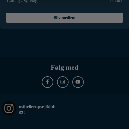
Lørdag - Søndag:
Lukket
Bliv medlem
Følg med
osihellerupsejlklub
0
#Lindhardtsen #1945 #okdinghy