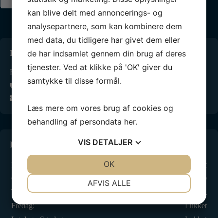
kan blive delt med annoncerings- og
analysepartnere, som kan kombinere dem
med data, du tidligere har givet dem eller
Kontakt os
de har indsamlet gennem din brug af deres
tjenester. Ved at klikke på 'OK' giver du
Hellerup Sejlklub
samtykke til disse formål.
39622934
kontor@hellerupsejlklub.dk
Læs mere om vores brug af cookies og
behandling af persondata
her
.
VIS
DETALJER
Kontor åbningstider
JA
NEJ
OK
JA
NEJ
Mandag - Tirsdag:
Lukket
NØDVENDIGE
PRÆFERENCER
Onsdag:
16.00 - 19.00
AFVIS ALLE
Torsdag:
Lukket
JA
NEJ
JA
NEJ
Fredag:
Lukket
MARKETING
STATISTIK