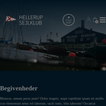
Hop
til
indholdet
1.5
M/S
0
0
8.6
Begivenheder
Rhoncus, aenean purus justo? Dolor magnis, sequi cupiditate ipsam mi mollis
cras elementum netus vel laborum, taciti iusto, felis laborum? Occaecat