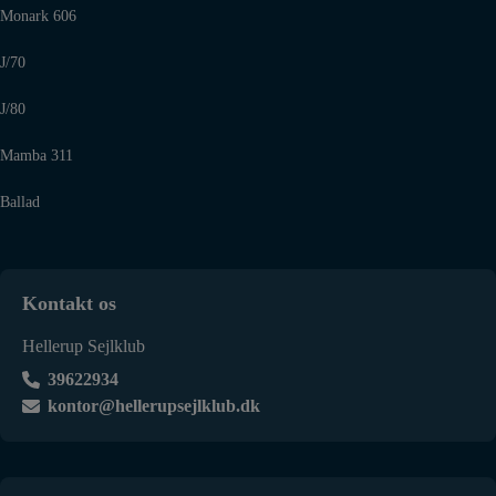
Monark 606
J/70
J/80
Mamba 311
Ballad
Kontakt os
Hellerup Sejlklub
39622934
kontor@hellerupsejlklub.dk