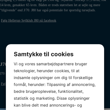
14 kvm, genakker 65 kvm. Båden er trods størrelsen let at sejle og mere
“tilgivende” end J/70. J80 har også potentiale for sportslig tursejlads.
Følg Hellerup Sejlklub J80 på facebook
J70
Samtykke til cookies
Vi og vores samarbejdspartnere bruger
J70
teknologier, herunder cookies, til at
J70 er…
indsamle oplysninger om dig til forskellige
formål, herunder: Tilpasning af annoncering,
Følg Hellerup Sejlklub J70 på facebook
bedre brugeroplevelse, funktionalitet,
statistik og marketing. Disse oplysninger
kan blive delt med annoncerings- og