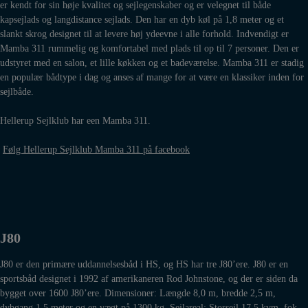
er kendt for sin høje kvalitet og sejlegenskaber og er velegnet til både
kapsejlads og langdistance sejlads. Den har en dyb køl på 1,8 meter og et
slankt skrog designet til at levere høj ydeevne i alle forhold. Indvendigt er
Mamba 311 rummelig og komfortabel med plads til op til 7 personer. Den er
udstyret med en salon, et lille køkken og et badeværelse. Mamba 311 er stadig
en populær bådtype i dag og anses af mange for at være en klassiker inden for
sejlbåde.
Hellerup Sejlklub har een Mamba 311.
Følg Hellerup Sejlklub Mamba 311 på facebook
J80
J80 er den primære uddannelsesbåd i HS, og HS har tre J80’ere. J80 er en
sportsbåd designet i 1992 af amerikaneren Rod Johnstone, og der er siden da
bygget over 1600 J80’ere. Dimensioner: Længde 8,0 m, bredde 2,5 m,
dybgang 1,5 meter og en vægt på 1300 kg. Sejlareal: Storsejl 17,5 kvm, fok