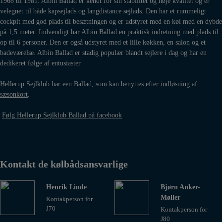
1968 til 1981. Albin Ballad er kendt for sin stabilitet og høje kvalitet og er
velegnet til både kapsejlads og langdistance sejlads. Den har et rummeligt
cockpit med god plads til besætningen og er udstyret med en køl med en dybde
på 1,5 meter. Indvendigt har Albin Ballad en praktisk indretning med plads til
op til 6 personer. Den er også udstyret med et lille køkken, en salon og et
badeværelse. Albin Ballad er stadig populær blandt sejlere i dag og har en
dedikeret følge af entusiaster.
Hellerup Sejlklub har een Ballad, som kan benyttes efter indløsning af
sæsonkort
.
Følg Hellerup Sejlklub Ballad på facebook
Kontakt de kølbådsansvarlige
Henrik Linde
Bjørn Anker-
Møller
Kontakperson for
J70
Kontakperson for
J80