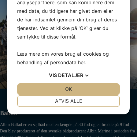
analysepartnere, som kan kombinere dem
med data, du tidligere har givet dem eller
de har indsamlet gennem din brug af deres
tjenester. Ved at klikke på 'OK' giver du
samtykke til disse formål.
Læs mere om vores brug af cookies og
behandling af persondata
her
.
VIS
DETALJER
JA
NEJ
OK
JA
NEJ
Ballad
NØDVENDIGE
PRÆFERENCER
AFVIS ALLE
JA
NEJ
JA
NEJ
Ballad
MARKETING
STATISTIK
Albin Ballad er en sejlbåd med en længde på 30 fod og en bredde på 9 fod.
Den blev produceret af den svenske bådproducent Albin Marine i perioden fra