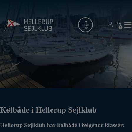
Hop
til
indholdet
1.5
M/S
0
0
8.6
Kølbåde i Hellerup Sejlklub
Hellerup Sejlklub har kølbåde i følgende klasser: