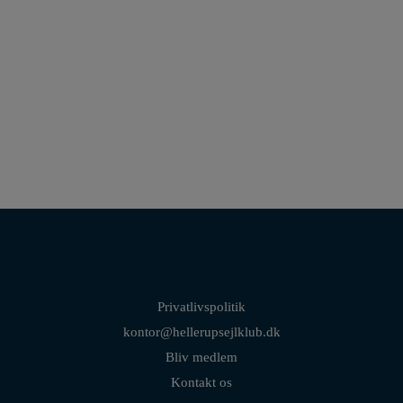
25 procent medlemsrabat på briller/solbriller | Gratis synstest og måling af
øjets tryk.
Privatlivspolitik
kontor@hellerupsejlklub.dk
Bliv medlem
Kontakt os