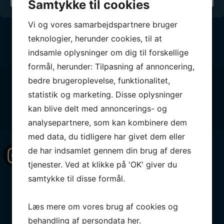
Samtykke til cookies
Vi og vores samarbejdspartnere bruger
teknologier, herunder cookies, til at
indsamle oplysninger om dig til forskellige
formål, herunder: Tilpasning af annoncering,
bedre brugeroplevelse, funktionalitet,
Følg med
statistik og marketing. Disse oplysninger
kan blive delt med annoncerings- og
analysepartnere, som kan kombinere dem
med data, du tidligere har givet dem eller
de har indsamlet gennem din brug af deres
osihellerupsejlklub
0
tjenester. Ved at klikke på 'OK' giver du
samtykke til disse formål.
#Lindhardtsen #1945 #okdinghy
#uge42 #efterår #okdinghy #okdinghysailors #hellerupsejlklub
Drengene kæmper for det!!
Læs mere om vores brug af cookies og
Endnu en weekend med super godt humør og flotte resultater 🥳💪😊
#okdinghy #nordicchampionship #hellerup #stormybay
Hellerup Sejlklubs optimister vinder alle rækker i Snekkersten Autumn Cup!
behandling af persondata
her
.
OK DM 2023
Asger vinder i C-rækken og rykker dermed op som B-sejler.