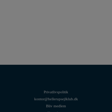
25 procent medlemsrabat på briller/solbriller | Gratis synstest og måling af
øjets tryk.
Privatlivspolitik
kontor@hellerupsejlklub.dk
Bliv medlem