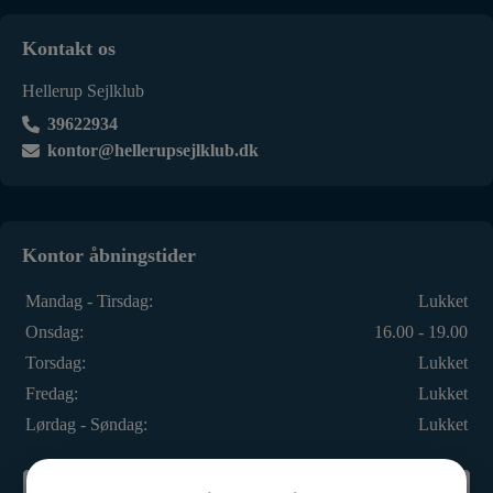
Kontakt os
Hellerup Sejlklub
39622934
kontor@hellerupsejlklub.dk
Kontor åbningstider
Mandag - Tirsdag:
Lukket
Onsdag:
16.00 - 19.00
Torsdag:
Lukket
Fredag:
Lukket
Lørdag - Søndag:
Lukket
Bliv medlem