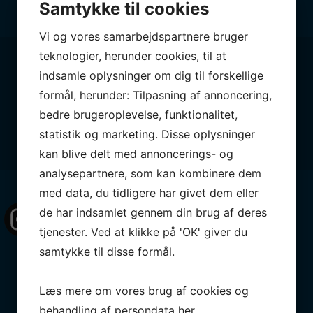
Samtykke til cookies
Vi og vores samarbejdspartnere bruger
teknologier, herunder cookies, til at
Følg med
indsamle oplysninger om dig til forskellige
formål, herunder: Tilpasning af annoncering,
bedre brugeroplevelse, funktionalitet,
statistik og marketing. Disse oplysninger
kan blive delt med annoncerings- og
analysepartnere, som kan kombinere dem
med data, du tidligere har givet dem eller
de har indsamlet gennem din brug af deres
osihellerupsejlklub
0
tjenester. Ved at klikke på 'OK' giver du
samtykke til disse formål.
#Lindhardtsen #1945 #okdinghy
#uge42 #efterår #okdinghy #okdinghysailors #hellerupsejlklub
Drengene kæmper for det!!
Læs mere om vores brug af cookies og
Endnu en weekend med super godt humør og flotte resultater 🥳💪😊
#okdinghy #nordicchampionship #hellerup #stormybay
Hellerup Sejlklubs optimister vinder alle rækker i Snekkersten Autumn Cup!
behandling af persondata
her
.
OK DM 2023
Asger vinder i C-rækken og rykker dermed op som B-sejler.