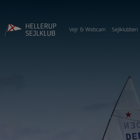
Hop
til
indholdet
Vejr & Webcam
Sejlklubben