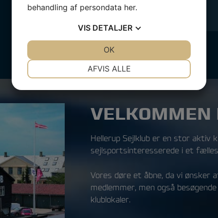
behandling af persondata
her
.
VIS
DETALJER
JA
NEJ
OK
JA
NEJ
NØDVENDIGE
PRÆFERENCER
AFVIS ALLE
JA
NEJ
JA
NEJ
MARKETING
STATISTIK
VELKOMMEN I
Hellerup Sejlklub er en stor aktiv k
sejlsportsinteresserede i et fælle
Vores døre et åbne, da vi ønsker a
medlemmer, men også besøgende og
klublokaler.