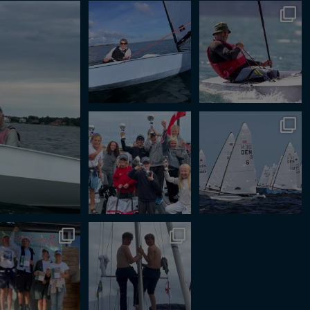
#uge42 #efterår
Drengene kæmper for
#okdinghy
#okdinghy
det!!
#okdinghysailors
...
Endnu en weekend med
#okdinghy
super godt humør og
#nordicchampionship
flotte
...
#hellerup #stormybay
B A K K E N 🎡
B A N D I T T E R 😎