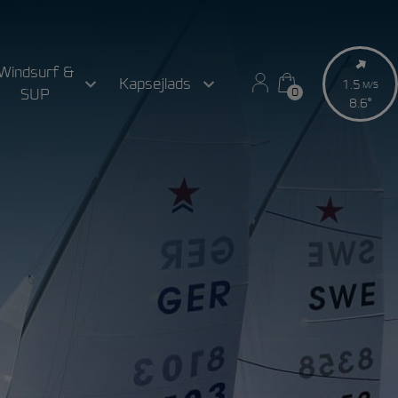
Windsurf &
Kapsejlads
1.5
M/S
0
SUP
0
8.6